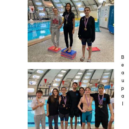
B
e
a
u
p
a
l