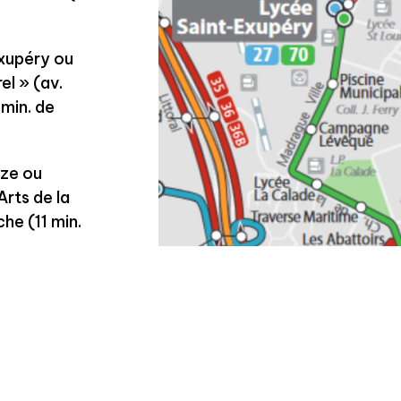
Exupéry ou
el » (av.
min. de
èze ou
Arts de la
che (11 min.