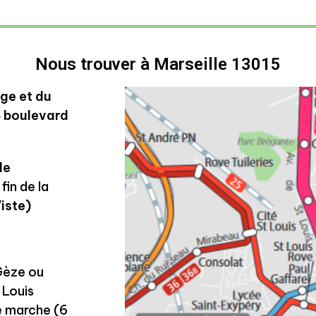
Nous trouver à Marseille 13015​
ège et du
 boulevard
le
fin de la
iste)
 Gèze ou
 Louis
e marche (6