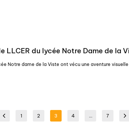
nale LLCER du lycée Notre Dame de la 
cée Notre dame de la Viste ont vécu une aventure visuell
1
2
3
4
…
7
ious page
Next p