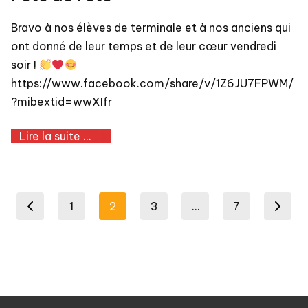
Bravo à nos élèves de terminale et à nos anciens qui
ont donné de leur temps et de leur cœur vendredi
soir !
https://www.facebook.com/share/v/1Z6JU7FPWM/
?mibextid=wwXIfr
Lire la suite ...
Pagination
1
2
3
…
7
revious page
Next page
des
publications